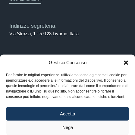
Indirizzo segreteria:
Via Strozzi, 1 - 57123 Livorno, Italia
Scrivici:
Gestisci Consenso
spedimar@associazione-spedimar.it
Per fornire le migliori esperienze, utilizziamo tecnologie come i cookie per
memorizzare e/o accedere alle informazioni del dispositivo. Il consenso a
queste tecnologie ci permetterà di elaborare dati come il comportamento di
navigazione o ID unici su questo sito. Non acconsentire o ritirare il
Chiamaci:
consenso può influire negativamente su alcune caratteristiche e funzioni.
0586 884561
Accetta
Nega
Sito offerto da Brando Studio