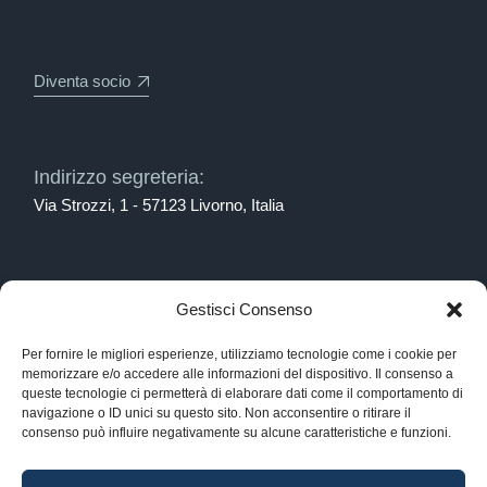
Diventa socio
Indirizzo segreteria:
Via Strozzi, 1 - 57123 Livorno, Italia
Scrivici:
Gestisci Consenso
spedimar@associazione-spedimar.it
Per fornire le migliori esperienze, utilizziamo tecnologie come i cookie per
memorizzare e/o accedere alle informazioni del dispositivo. Il consenso a
queste tecnologie ci permetterà di elaborare dati come il comportamento di
navigazione o ID unici su questo sito. Non acconsentire o ritirare il
Chiamaci:
consenso può influire negativamente su alcune caratteristiche e funzioni.
0586 884561